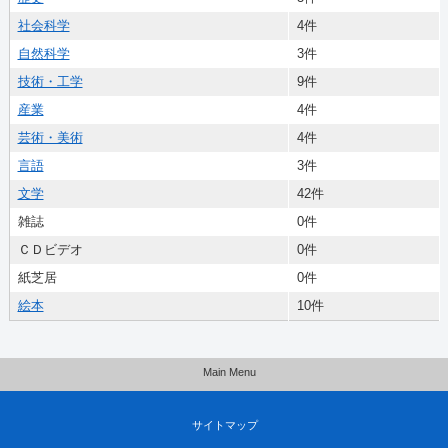
社会科学
4件
自然科学
3件
技術・工学
9件
産業
4件
芸術・美術
4件
言語
3件
文学
42件
雑誌
0件
ＣＤビデオ
0件
紙芝居
0件
絵本
10件
Main Menu
サイトマップ