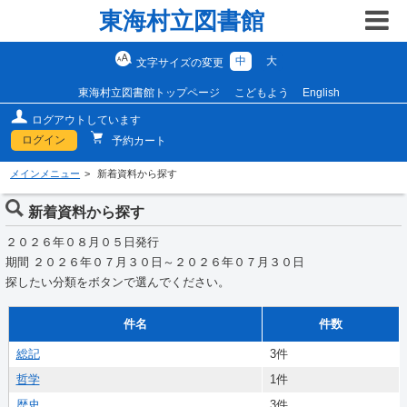
東海村立図書館
中
大
文字サイズの変更
東海村立図書館トップページ
こどもよう
English
ログアウトしています
ログイン
予約カート
メインメニュー
新着資料から探す
新着資料から探す
２０２６年０８月０５日発行
期間 ２０２６年０７月３０日～２０２６年０７月３０日
探したい分類をボタンで選んでください。
件名
件数
総記
3件
哲学
1件
歴史
3件