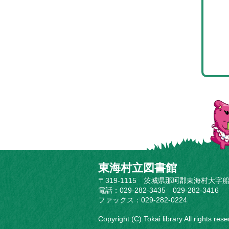
東海村立図書館
〒319-1115 茨城県那珂郡東海村大字船
電話：029-282-3435 029-282-3416
ファックス：029-282-0224
Copyright (C) Tokai library All rights res