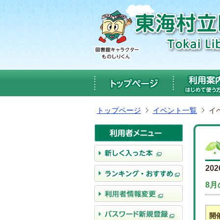
メ
ニ
ュ
ー
へ
ジ
ャ
ン
プ
本
トップページ
イベント一覧
イ
文
へ
ジ
ャ
ン
20
プ
8月
開