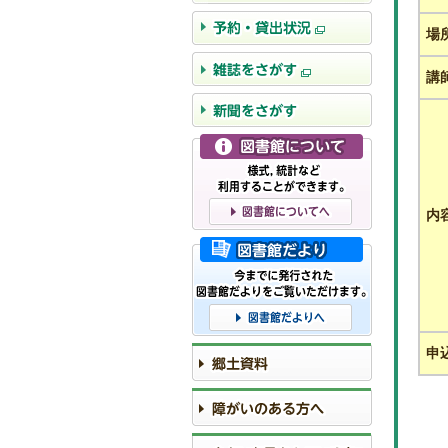
場
講
内
申