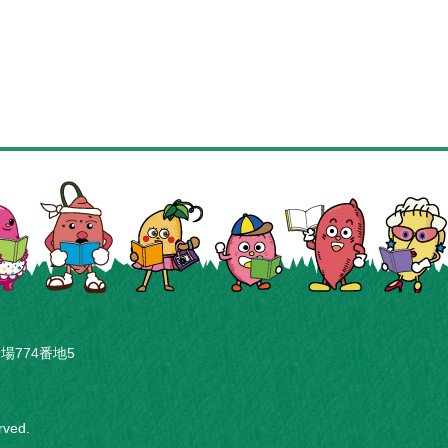
場774番地5
erved.