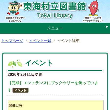
メ
ニ
ュ
ー
へ
メニュー
ジ
ャ
トップページ
イベント一覧
イベント詳細
ン
プ
本
文
イベント
へ
ジ
2026年2月11日更新
ャ
ン
【完成】エントランスにブックツリーを飾っていま
プ
す
開催日時