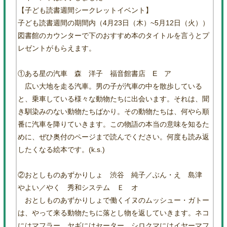
【子ども読書週間シークレットイベント】
子ども読書週間の期間内（4月23日（木）~5月12日（火））
図書館のカウンターで下のおすすめ本のタイトルを言うとプ
レゼントがもらえます。
①ある星の汽車 森 洋子 福音館書店 E ア
広い大地を走る汽車。男の子が汽車の中を散歩している
と、乗車している様々な動物たちに出会います。それは、聞
き馴染みのない動物たちばかり。その動物たちは、何やら順
番に汽車を降りていきます。この物語の本当の意味を知るた
めに、ぜひ奥付のページまで読んでください。何度も読み返
したくなる絵本です。(k.s.)
②おとしものあずかりしょ 渋谷 純子／ぶん・え 島津
やよい／やく 秀和システム Ｅ オ
おとしものあずかりしょで働くイヌのムッシュー・ガトー
は、やって来る動物たちに落とし物を返していきます。ネコ
にはマフラー。ヤギにはセーター。シロクマにはイヤーマフ