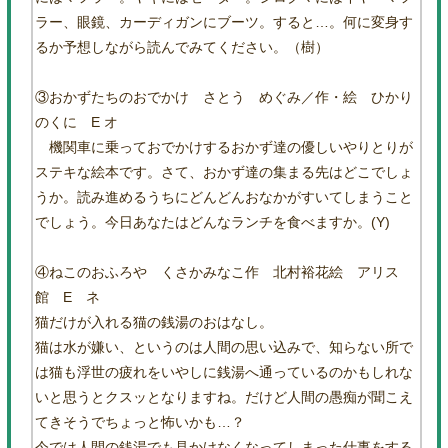
ラー、眼鏡、カーディガンにブーツ。すると…。何に変身す
るか予想しながら読んでみてください。（樹）
③おかずたちのおでかけ さとう めぐみ／作・絵 ひかり
のくに E オ
機関車に乗っておでかけするおかず達の優しいやりとりが
ステキな絵本です。さて、おかず達の集まる先はどこでしょ
うか。読み進めるうちにどんどんおなかがすいてしまうこと
でしょう。今日あなたはどんなランチを食べますか。(Y)
④ねこのおふろや くさかみなこ作 北村裕花絵 アリス
館 E ネ
猫だけが入れる猫の銭湯のおはなし。
猫は水が嫌い、というのは人間の思い込みで、知らない所で
は猫も浮世の疲れをいやしに銭湯へ通っているのかもしれな
いと思うとクスッとなりますね。だけど人間の愚痴が聞こえ
てきそうでちょっと怖いかも…？
今では人間の銭湯でも見かけなくなってしまった仕事をする