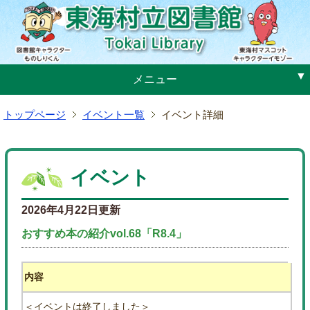
メ
ニ
ュ
ー
へ
メニュー
ジ
ャ
トップページ
イベント一覧
イベント詳細
ン
プ
本
文
イベント
へ
ジ
2026年4月22日更新
ャ
ン
おすすめ本の紹介vol.68「R8.4」
プ
内容
＜イベントは終了しました＞