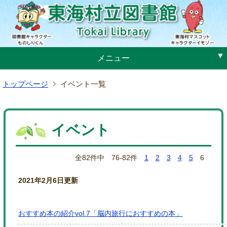
メ
ニ
ュ
ー
へ
メニュー
ジ
ャ
トップページ
イベント一覧
ン
プ
本
文
イベント
へ
ジ
ャ
全82件中 76-82件
1
2
3
4
5
6
ン
2021年2月6日更新
プ
おすすめ本の紹介vol.7「脳内旅行におすすめの本」