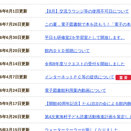
26年8月1日更新
【8月】交流ラウンジ等の使用不可日について
26年7月26日更新
この夏，電子図書館で本を読もう！「電子の本
26年6月30日更新
平日も研修室2を学習室として開放します。
26年6月20日更新
館内ＤＶＤ視聴について
26年4月14日更新
令和8年度リクエストの受付を開始しました
26年4月7日更新
インターネットＰＣ等の提供について
26年3月24日更新
電子図書館利用案内動画について
25年9月17日更新
【開館40周年記念】たんぽぽの会による館内
25年3月26日更新
第4次東海村子ども読書活動推進計画を策定し
25年3月15日更新
ウォータークーラーが新しくなりました。