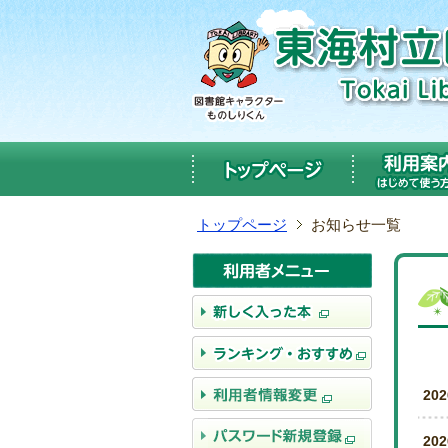
メ
ニ
ュ
ー
へ
ジ
ャ
ン
プ
本
トップページ
お知らせ一覧
文
へ
ジ
ャ
ン
プ
20
20