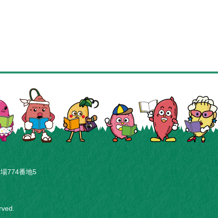
場774番地5
erved.