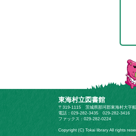
東海村立図書館
〒319-1115 茨城県那珂郡東海村大字船
電話：029-282-3435 029-282-3416
ファックス：029-282-0224
Copyright (C) Tokai library All rights res