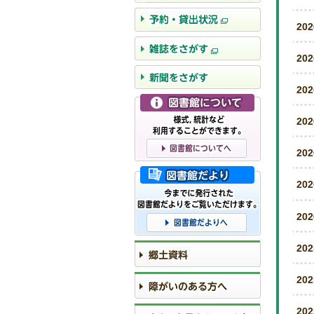
20
20
20
20
20
20
20
20
20
20